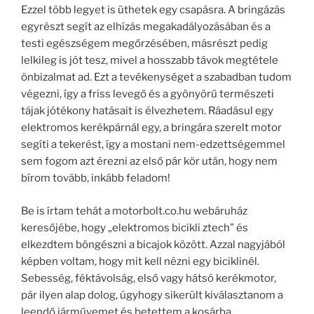
Ezzel több legyet is üthetek egy csapásra. A bringázás
egyrészt segít az elhízás megakadályozásában és a
testi egészségem megőrzésében, másrészt pedig
lelkileg is jót tesz, mivel a hosszabb távok megtétele
önbizalmat ad. Ezt a tevékenységet a szabadban tudom
végezni, így a friss levegő és a gyönyörű természeti
tájak jótékony hatásait is élvezhetem. Ráadásul egy
elektromos kerékpárnál egy, a bringára szerelt motor
segíti a tekerést, így a mostani nem-edzettségemmel
sem fogom azt érezni az első pár kör után, hogy nem
bírom tovább, inkább feladom!
Be is írtam tehát a motorbolt.co.hu webáruház
keresőjébe, hogy „elektromos bicikli ztech” és
elkezdtem böngészni a bicajok között. Azzal nagyjából
képben voltam, hogy mit kell nézni egy biciklinél.
Sebesség, féktávolság, első vagy hátsó kerékmotor,
pár ilyen alap dolog, úgyhogy sikerült kiválasztanom a
leendő járművemet és betettem a kosárba.