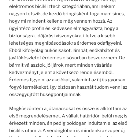
elektromos bicikli ztech kategóriában, ami nekem
nagyon tetszik, de kezdő bringásként fogalmam sincs,
hogy mi mindent kellene még vennem hozzá. Az
ügyintéző profin és kedvesen elmagyarázta, hogy a
biztonságra, időjárási viszonyokra, illetve a kisebb
lehetséges meghibásodásokra érdemes odafigyelni.
Ebből kifolyólag bukósisakot, lámpát, esőkabátot és
javítókészletet érdemes elsősorban beszereznem. De
bármit választok, jól járok, mert minden vásárlás
kedvezményt jelent a következő rendelésemből.
Érdemes figyelni az akciókat, valamint az új és gyorsan
fogyó termékeket, így biztosan hasznát tudom venni az
összegyűjtött hűségpontjaimnak.
Megköszöntem a jótanácsokat és össze is állítottam az
első megrendelésemet. A vállalt határidőn belül meg is
érkezett minden, én pedig boldogan indultam el az első
biciklis utamra. A vendéglőben is mindenki a szuper új