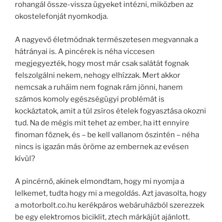
rohangál össze-vissza ügyeket intézni, miközben az
okostelefonját nyomkodja.
A nagyevő életmódnak természetesen megvannak a
hátrányai is. A pincérek is néha viccesen
megjegyezték, hogy most már csak salátát fognak
felszolgálni nekem, nehogy elhízzak. Mert akkor
nemcsak a ruháim nem fognak rám jönni, hanem
számos komoly egészségügyi problémát is
kockáztatok, amit a túl zsíros ételek fogyasztása okozni
tud. Na de mégis mit tehet az ember, ha itt ennyire
finoman főznek, és – be kell vallanom őszintén – néha
nincs is igazán más öröme az embernek az evésen
kívül?
A pincérnő, akinek elmondtam, hogy mi nyomja a
lelkemet, tudta hogy mi a megoldás. Azt javasolta, hogy
a motorbolt.co.hu kerékpáros webáruházból szerezzek
be egy elektromos biciklit, ztech márkájút ajánlott.