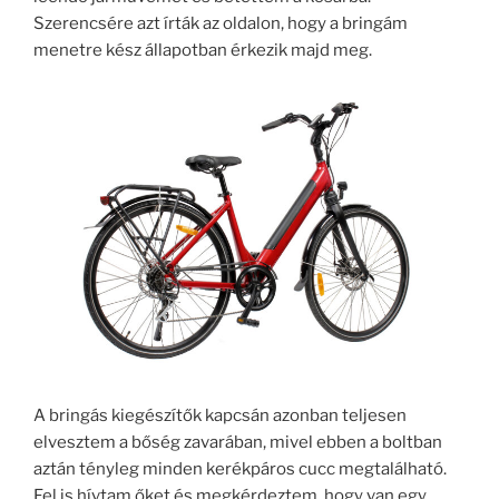
Szerencsére azt írták az oldalon, hogy a bringám
menetre kész állapotban érkezik majd meg.
A bringás kiegészítők kapcsán azonban teljesen
elvesztem a bőség zavarában, mivel ebben a boltban
aztán tényleg minden kerékpáros cucc megtalálható.
Fel is hívtam őket és megkérdeztem, hogy van egy