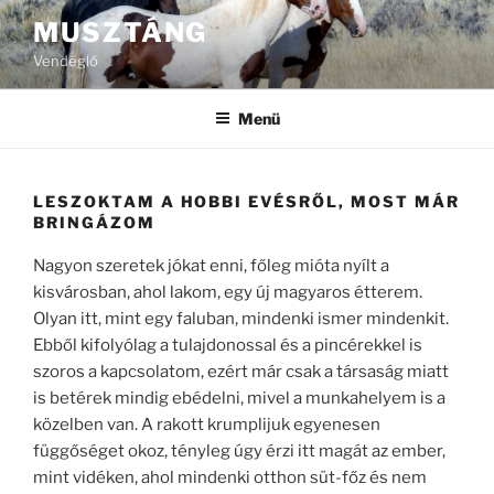
Tartalomhoz
MUSZTÁNG
Vendéglő
Menü
LESZOKTAM A HOBBI EVÉSRŐL, MOST MÁR
BRINGÁZOM
Nagyon szeretek jókat enni, főleg mióta nyílt a
kisvárosban, ahol lakom, egy új magyaros étterem.
Olyan itt, mint egy faluban, mindenki ismer mindenkit.
Ebből kifolyólag a tulajdonossal és a pincérekkel is
szoros a kapcsolatom, ezért már csak a társaság miatt
is betérek mindig ebédelni, mivel a munkahelyem is a
közelben van. A rakott krumplijuk egyenesen
függőséget okoz, tényleg úgy érzi itt magát az ember,
mint vidéken, ahol mindenki otthon süt-főz és nem