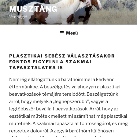
Tartalomhoz
MUSZTÁNG
Vendéglő
Menü
PLASZTIKAI SEBÉSZ VÁLASZTÁSAKOR
FONTOS FIGYELNI A SZAKMAI
TAPASZTALATRA IS
Nemrég ellátogattunk a barátnőimmel a kedvenc
éttermünkbe. A beszélgetés valahogyan a plasztikai
beavatkozások témájára terelődött. Beszélgettünk
arról, hogy melyek a „legnépszerűbb”, vagyis a
legtöbbször bevállalt beavatkozások. Arról, hogy az
esztétikai műtétek mellett mi számíthat még plasztikai
műtétnek. A szakmai tapasztalat fontosságáról, és még
rengeteg dologról. Az egyik barátnőm különösen