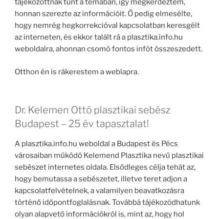
tájékozottnak tűnt a témában, így megkérdeztem,
honnan szerezte az információit. Ő pedig elmesélte,
hogy nemrég hegkorrekcióval kapcsolatban keresgélt
az interneten, és ekkor talált rá a plasztika.info.hu
weboldalra, ahonnan csomó fontos infót összeszedett.
Otthon én is rákerestem a weblapra.
Dr. Kelemen Ottó plasztikai sebész
Budapest – 25 év tapasztalat!
A plasztika.info.hu weboldal a Budapest és Pécs
városaiban működő Kelemend Plasztika nevű plasztikai
sebészet internetes oldala. Elsődleges célja tehát az,
hogy bemutassa a sebészetet, illetve teret adjon a
kapcsolatfelvételnek, a valamilyen beavatkozásra
történő időpontfoglalásnak. Továbbá tájékozódhatunk
olyan alapvető információkról is, mint az, hogy hol