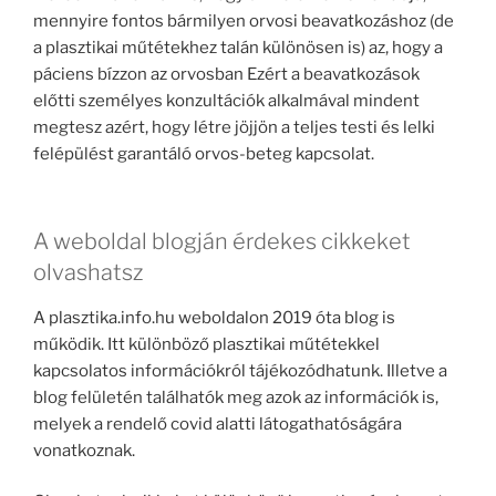
mennyire fontos bármilyen orvosi beavatkozáshoz (de
a plasztikai műtétekhez talán különösen is) az, hogy a
páciens bízzon az orvosban Ezért a beavatkozások
előtti személyes konzultációk alkalmával mindent
megtesz azért, hogy létre jöjjön a teljes testi és lelki
felépülést garantáló orvos-beteg kapcsolat.
A weboldal blogján érdekes cikkeket
olvashatsz
A plasztika.info.hu weboldalon 2019 óta blog is
működik. Itt különböző plasztikai műtétekkel
kapcsolatos információkról tájékozódhatunk. Illetve a
blog felületén találhatók meg azok az információk is,
melyek a rendelő covid alatti látogathatóságára
vonatkoznak.