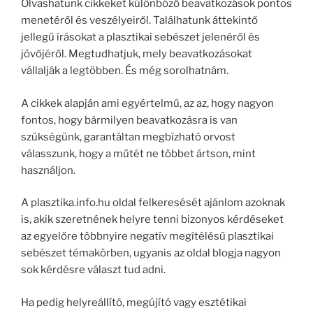
Olvashatunk cikkeket különböző beavatkozások pontos
menetéről és veszélyeiről. Találhatunk áttekintő
jellegű írásokat a plasztikai sebészet jelenéről és
jövőjéről. Megtudhatjuk, mely beavatkozásokat
vállalják a legtöbben. És még sorolhatnám.
A cikkek alapján ami egyértelmű, az az, hogy nagyon
fontos, hogy bármilyen beavatkozásra is van
szükségünk, garantáltan megbízható orvost
válasszunk, hogy a műtét ne többet ártson, mint
használjon.
A plasztika.info.hu oldal felkeresését ajánlom azoknak
is, akik szeretnének helyre tenni bizonyos kérdéseket
az egyelőre többnyire negatív megítélésű plasztikai
sebészet témakörben, ugyanis az oldal blogja nagyon
sok kérdésre választ tud adni.
Ha pedig helyreállító, megújító vagy esztétikai